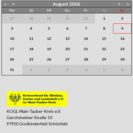
«
<
August
2026
>
»
Mo
Di
Mi
Do
Fr
Sa
So
27
28
29
30
31
1
2
3
4
5
6
7
8
9
10
11
12
13
14
15
16
17
18
19
20
21
22
23
24
25
26
27
28
29
30
31
1
2
3
4
5
6
KOGL Main-Tauber-Kreis e.V.
Gerchsheimer Straße 10
97950 Großrinderfeld-Schönfeld